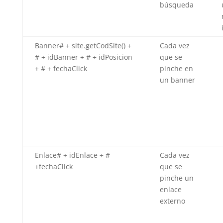
búsqueda
Banner# + site.getCodSite() +
Cada vez
# + idBanner + # + idPosicion
que se
+ # + fechaClick
pinche en
un banner
Enlace# + idEnlace + #
Cada vez
+fechaClick
que se
pinche un
enlace
externo